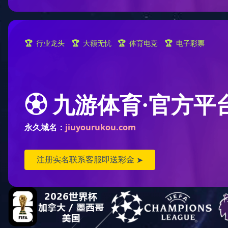
当前位置：
首页
>
新闻中心
>
集团新闻
开云