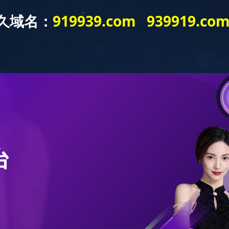
开云online（中国）
新闻中心
开云app登录入口