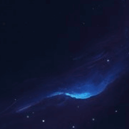
型”一流企业的关键举措。双方基于对国家战略与行
过强强联合，共同探索智能化建造与数字化运营新路